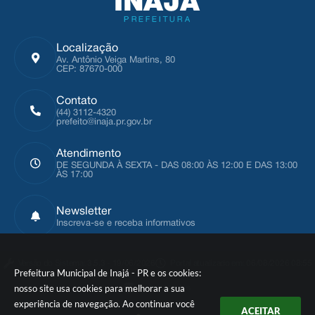
Localização
Av. Antônio Veiga Martins, 80
CEP: 87670-000
Contato
(44) 3112-4320
prefeito@inaja.pr.gov.br
Atendimento
DE SEGUNDA À SEXTA - DAS 08:00 ÀS 12:00 E DAS 13:00
ÀS 17:00
Newsletter
Inscreva-se e receba informativos
Versão do Sistema:
3.5.3 - 19/06/2026
Portal atualizado em:
06/08/2026 08:55
Prefeitura Municipal de Inajá - PR e os cookies:
nosso site usa cookies para melhorar a sua
Dados Abertos
experiência de navegação. Ao continuar você
ACEITAR