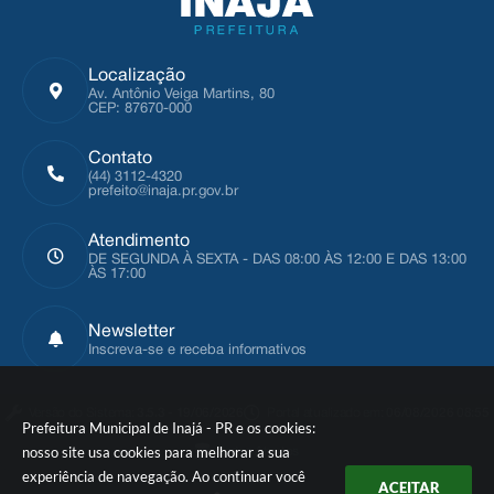
Localização
Av. Antônio Veiga Martins, 80
CEP: 87670-000
Contato
(44) 3112-4320
prefeito@inaja.pr.gov.br
Atendimento
DE SEGUNDA À SEXTA - DAS 08:00 ÀS 12:00 E DAS 13:00
ÀS 17:00
Newsletter
Inscreva-se e receba informativos
Versão do Sistema:
3.5.3 - 19/06/2026
Portal atualizado em:
06/08/2026 08:55
Prefeitura Municipal de Inajá - PR e os cookies:
nosso site usa cookies para melhorar a sua
Dados Abertos
experiência de navegação. Ao continuar você
ACEITAR