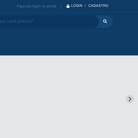
LOGIN / CADASTRO
Faça seu login no portal
 você procura?