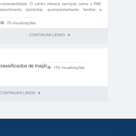
vulnerabilidade. O centro oferece serviços como o PAIF,
atendimento domiciliar, acompanhamento familiar e
apoio para concessão de benefícios eventuais. Telefone:
(44) 99166‑5777.
79
visualizações
CONTINUAR LENDO
Segun
lassificados de Inajá!
176
visualizações
203
v
CONTINUAR LENDO