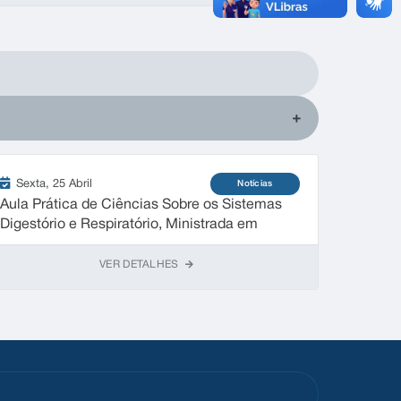
Sexta
25 Abril
Notícias
Sexta
Aula Prática de Ciências Sobre os Sistemas
Saúde d
Digestório e Respiratório, Ministrada em
Parceria com a Enfermeira Fabiane Picoli, da
UBS, e a Professora...
VER DETALHES