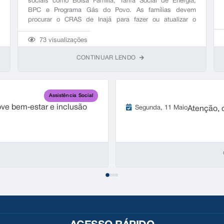
sociais como Bolsa Família, Tarifa Social de Energia,
m
BPC e Programa Gás do Povo. As famílias devem
o
procurar o CRAS de Inajá para fazer ou atualizar o
s
cadastro, garantindo o acesso aos benefícios. Horário de
atendimento: segunda a sexta, das 8h às 11h30 e das
73
visualizações
13h às 17h.
CONTINUAR LENDO
Assistência Social
ve bem‑estar e inclusão
Segunda
11 Maio
Atenção, c