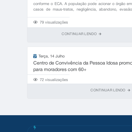
conforme o ECA. A população pode acionar o órgão e
casos de maus‑tratos, negligência, abandono, evasã
escolar ou qualquer situação que coloque em risco o
direitos dos menores. Contato 24h: (44) 99113‑5821.
79
visualizações
CONTINUAR LENDO
Terça
14 Julho
Centro de Convivência da Pessoa Idosa promo
para moradores com 60+
72
visualizações
CONTINUAR LENDO