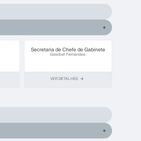
Secretaria de Chefe de Gabinete
Secreta
Geisibel Fernandes.
Planej
VER DETALHES