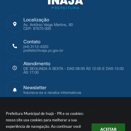
Localização
Av. Antônio Veiga Martins, 80
CEP: 87670-000
Contato
(44) 3112-4320
prefeito@inaja.pr.gov.br
Atendimento
DE SEGUNDA À SEXTA - DAS 08:00 ÀS 12:00 E DAS 13:00
ÀS 17:00
Newsletter
Inscreva-se e receba informativos
Versão do Sistema:
3.5.3 - 19/06/2026
Portal atualizado em:
06/08/2026 08:55
Prefeitura Municipal de Inajá - PR e os cookies:
nosso site usa cookies para melhorar a sua
Dados Abertos
experiência de navegação. Ao continuar você
ACEITAR