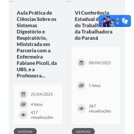
Aula Prática de
VI Conferência
Ciências Sobre os
Estadual de Saúde
Sistemas
do Trabalhador e
Digestório e
da Trabalhadora
Respiratório,
do Paraná
Ministrada em
Parceria com a
Enfermeira
Fabiane Picoli, da
08/04/2025
UBS, e a
Professora...
5 fotos
25/04/2025
4 fotos
387
visualizações
417
visualizações
NOTÍCIAS
NOTÍCIAS