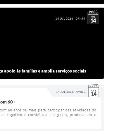
JUL
14 JUL 2026 - 09h54
14
a apoio às famílias e amplia serviços sociais
JUL
14 JUL 2026 - 09h51
14
 com 60+
 com 60 anos ou mais para participar das atividades do
mulo cognitivo e convivência em grupo, promovendo o