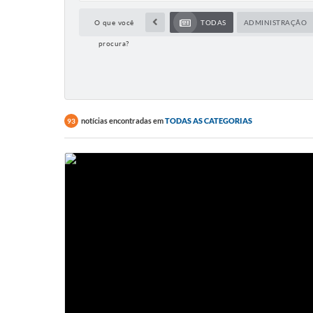
O que você
TODAS
ADMINISTRAÇÃO
procura?
notícias encontradas em
TODAS AS CATEGORIAS
93