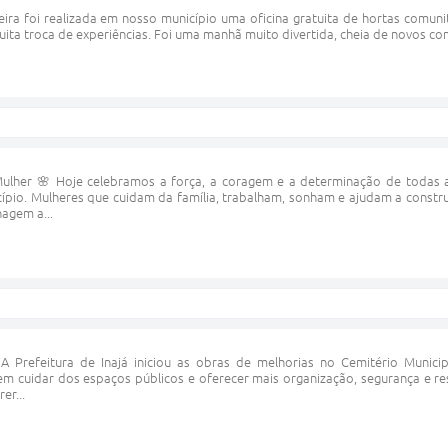
ira foi realizada em nosso município uma oficina gratuita de hortas comuni
ta troca de experiências. Foi uma manhã muito divertida, cheia de novos conh
 Mulher 🌸 Hoje celebramos a força, a coragem e a determinação de todas
ípio. Mulheres que cuidam da família, trabalham, sonham e ajudam a construi
agem a...
A Prefeitura de Inajá iniciou as obras de melhorias no Cemitério Munici
 cuidar dos espaços públicos e oferecer mais organização, segurança e resp
er...