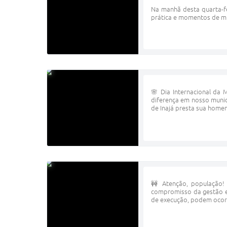
Na manhã desta quarta-fe
prática e momentos de mui
🌸 Dia Internacional da
diferença em nosso munic
de Inajá presta sua homen
🚧 Atenção, população! 
compromisso da gestão em
de execução, podem ocorr