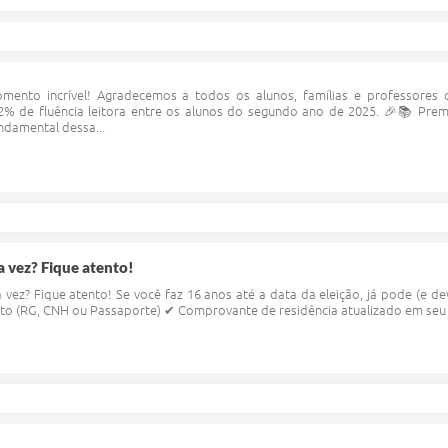
ento incrível! Agradecemos a todos os alunos, famílias e professores 
92% de fluência leitora entre os alunos do segundo ano de 2025. 🎉📚 Pr
undamental dessa...
a vez? Fique atento!
 vez? Fique atento! Se você faz 16 anos até a data da eleição, já pode (e dev
to (RG, CNH ou Passaporte) ✔ Comprovante de residência atualizado em seu no