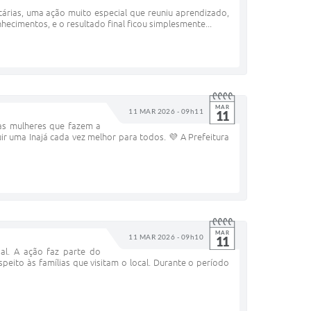
tárias, uma ação muito especial que reuniu aprendizado,
ecimentos, e o resultado final ficou simplesmente...
MAR
11 MAR 2026 - 09h11
11
 as mulheres que fazem a
r uma Inajá cada vez melhor para todos. 💜 A Prefeitura
MAR
11 MAR 2026 - 09h10
11
pal. A ação faz parte do
eito às famílias que visitam o local. Durante o período