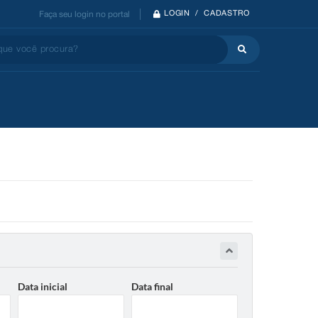
LOGIN / CADASTRO
Faça seu login no portal
 você procura?
Data inicial
Data final