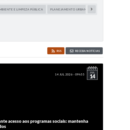
MBIENTE E LIMPEZA PÚBLICA
PLANEJAMENTO URBANO
SAÚDE
SEGURANÇ
RSS
RECEBA NOTÍCIAS
JUL
14 JUL 2026 - 09h55
14
ante acesso aos programas sociais: mantenha
dos