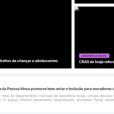
ASSISTÊNCIA SOCIAL
ireitos de crianças e adolescentes
CRAS de Inajá reforç
a da Pessoa Idosa promove bem‑estar e inclusão para moradores
or meio do Departamento Municipal de Assistência Social, convida pessoas
 O espaço oferece atendimento especializado, atividades físicas, estí