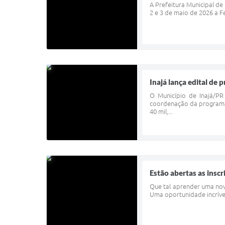
A Prefeitura Municipal d
2 e 3 de maio de 2026 a F
Inajá lança edital de 
O Município de Inajá/PR
coordenação da programaç
40 mil,...
Estão abertas as insc
Que tal aprender uma nova
Uma oportunidade incrível