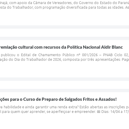
e Inajá, com apoio da Câmara de Vereadores, do Governo do Estado do Paraná 
esta do Trabalhador, com programação diversificada para todas as idades. As
premiação cultural com recursos da Política Nacional Aldir Blanc
 publicou o Edital de Chamamento Público nº 001/2026 – PNAB Ciclo 02, 
ão do Dia do Trabalhador de 2026, composta por três apresentações: Pagode
rições para o Curso de Preparo de Salgados Fritos e Assados!
 habilidade e ainda garantir uma renda extra? Estão abertas as inscrições 
 para quem quer aprender, se aperfeiçoar e empreender. 📅 Dias: 14/04 a 17/04