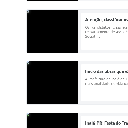
Atenção, classificados
Os candidatos classif
Departamento de Assistênc
Social –...
Início das obras que 
A Prefeitura de Inajá deu
mais qualidade de vida p
Inajá-PR: Festa do Tr