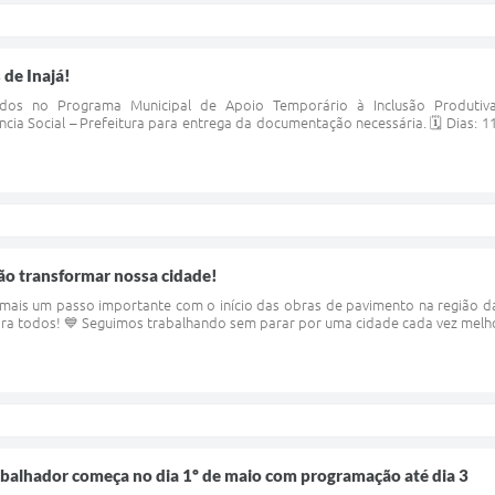
 de Inajá!
icados no Programa Municipal de Apoio Temporário à Inclusão Produt
ia Social – Prefeitura para entrega da documentação necessária. 🗓 Dias: 1
vão transformar nossa cidade!
 mais um passo importante com o início das obras de pavimento na região da
ara todos! 💙 Seguimos trabalhando sem parar por uma cidade cada vez melhor
abalhador começa no dia 1º de maio com programação até dia 3