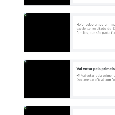
Hoje, celebramos um mom
excelente resultado de 
famílias, que são parte f
Vai votar pela primeir
📢 Vai votar pela primeira
Documento oficial com fo