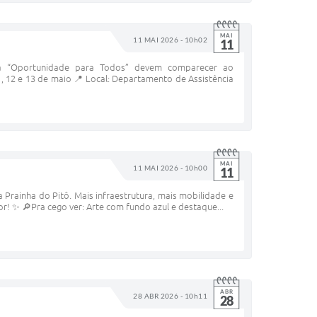
MAI
11 MAI 2026 - 10h02
11
iva “Oportunidade para Todos” devem comparecer ao
1, 12 e 13 de maio 📍 Local: Departamento de Assistência
MAI
11 MAI 2026 - 10h00
11
 Prainha do Pitô. Mais infraestrutura, mais mobilidade e
! ✨ 🔎Pra cego ver: Arte com fundo azul e destaque...
ABR
28 ABR 2026 - 10h11
28