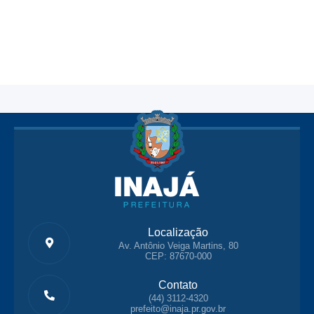
Localização
Av. Antônio Veiga Martins, 80
CEP: 87670-000
Contato
(44) 3112-4320
prefeito@inaja.pr.gov.br