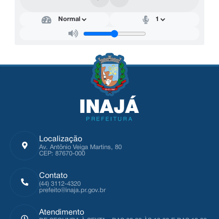
Localização
Av. Antônio Veiga Martins, 80
CEP: 87670-000
Contato
(44) 3112-4320
prefeito@inaja.pr.gov.br
Atendimento