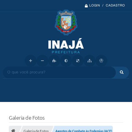
LOGIN / CADASTRO
O que você procura?
Galeria de Fotos
Galeria de Fotos
Agentes de Combate às Endemias (ACE)