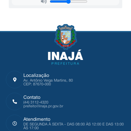
Localização
Av. Antônio Veiga Martins, 80
CEP: 87670-000
Contato
(44) 3112-4320
prefeito@inaja.pr.gov.br
Atendimento
DE SEGUNDA À SEXTA - DAS 08:00 ÀS 12:00 E DAS 13:00
ÀS 17:00