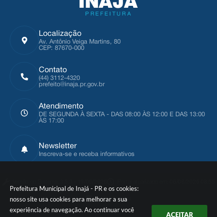
Localização
Av. Antônio Veiga Martins, 80
CEP: 87670-000
Contato
(44) 3112-4320
prefeito@inaja.pr.gov.br
Atendimento
DE SEGUNDA À SEXTA - DAS 08:00 ÀS 12:00 E DAS 13:00
ÀS 17:00
Newsletter
Inscreva-se e receba informativos
Versão do Sistema:
3.5.3 - 19/06/2026
Portal atualizado em:
06/08/2026 08:55
Prefeitura Municipal de Inajá - PR e os cookies:
nosso site usa cookies para melhorar a sua
Dados Abertos
experiência de navegação. Ao continuar você
ACEITAR