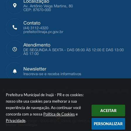
Localização
Av. Antônio Veiga Martins, 80
CEP: 87670-000
Contato
(44) 3112-4320
prefeito@inaja.pr.gov.br
Atendimento
DE SEGUNDA À SEXTA - DAS 08:00 ÀS 12:00 E DAS 13:00
ÀS 17:00
Newsletter
Inscreva-se e receba informativos
Versão do Sistema:
3.5.3 - 19/06/2026
Portal atualizado em:
06/08/2026 08:55
Prefeitura Municipal de Inajá - PR e os cookies:
nosso site usa cookies para melhorar a sua
Dados Abertos
experiência de navegação. Ao continuar você
ACEITAR
concorda com a nossa
Política de Cookies
e
Privacidade
.
© Copyright Instar - 2006-2026. Todos os direitos reservados -
PERSONALIZAR
Instar Tecnologia