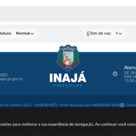
 MÍDIAS
eitura:
Tom de voz:
Aten
DE SE
4320
DAS 0
naja.pr.gov.br
13:00 
são do Sistema:
3.5.3 - 19/06/2026
Portal atualizado em:
06/08/2026 08:55
Dados
sa cookies para melhorar a sua experiência de navegação. Ao continuar você co
Copyright Instar - 2006-2026. Todos os direitos reservados -
Instar Tecnolo