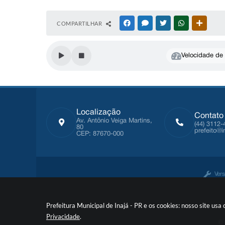
COMPARTILHAR
FACEBOOK
MESSENGER
TWITTER
WHATSAPP
OUTRAS
Velocidade de l
Localização
Contato
Av. Antônio Veiga Martins,
(44) 3112-
80
prefeito@i
CEP: 87670-000
Ver
Prefeitura Municipal de Inajá - PR e os cookies: nosso site u
Privacidade
.
© 