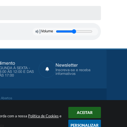
Volume
dimento
Newsletter
GUNDA À SEXTA -
Inscreva-se e receba
8:00 ÀS 12:00 E DAS
informativos
ÀS 17:00
 Abertos
ACEITAR
ncorda com a nossa
Política de Cookies
e
PERSONALIZAR
gia