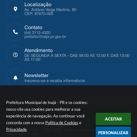
Localização
Av. Antônio Veiga Martins, 80
CEP: 87670-000
Contato
(44) 3112-4320
prefeito@inaja.pr.gov.br
Atendimento
DE SEGUNDA À SEXTA - DAS 08:00 ÀS 12:00 E DAS 13:00
ÀS 17:00
Newsletter
Inscreva-se e receba informativos
Versão do Sistema:
3.5.3 - 19/06/2026
Portal atualizado em:
06/08/2026 08:55
Prefeitura Municipal de Inajá - PR e os cookies:
nosso site usa cookies para melhorar a sua
Dados Abertos
experiência de navegação. Ao continuar você
ACEITAR
concorda com a nossa
Política de Cookies
e
Privacidade
.
© Copyright Instar - 2006-2026. Todos os direitos reservados -
PERSONALIZAR
Instar Tecnologia