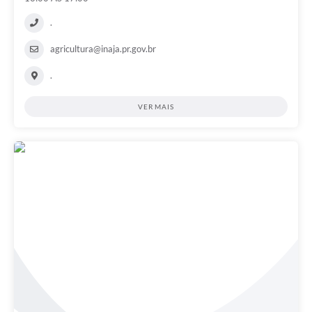
.
agricultura@inaja.pr.gov.br
.
VER MAIS