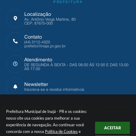
Localização
Av. Antônio Veiga Martins, 80
CEP: 87670-000
Contato
(44) 3112-4320
prefeito@inaja.pr.gov.br
Atendimento
DE SEGUNDA À SEXTA - DAS 08:00 ÀS 12:00 E DAS 13:00
ÀS 17:00
Newsletter
Inscreva-se e receba informativos
Versão do Sistema:
3.5.3 - 19/06/2026
Portal atualizado em:
06/08/2026 08:55
Prefeitura Municipal de Inajá - PR e os cookies:
nosso site usa cookies para melhorar a sua
Dados Abertos
experiência de navegação. Ao continuar você
ACEITAR
concorda com a nossa
Política de Cookies
e