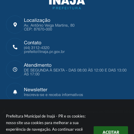
Localização
Av. Antônio Veiga Martins, 80
CEP: 87670-000
Contato
(44) 3112-4320
prefeito@inaja.pr.gov.br
Atendimento
DE SEGUNDA À SEXTA - DAS 08:00 ÀS 12:00 E DAS 13:00
ÀS 17:00
Newsletter
Inscreva-se e receba informativos
Versão do Sistema:
3.5.3 - 19/06/2026
Portal atualizado em:
05/08/2026 10:54
Prefeitura Municipal de Inajá - PR e os cookies:
nosso site usa cookies para melhorar a sua
Dados Abertos
experiência de navegação. Ao continuar você
ACEITAR